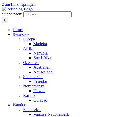
Zum Inhalt springen
Suche nach:
Home
Reiseziele
Europa
Madeira
Afrika
Namibia
Suedafrika
Ozeanien
Australien
Neuseeland
Südamerika
Ecuador
Nordamerika
Hawaii
Karibik
Curacao
Wandern
Frankreich
Vanoise Nationalpark