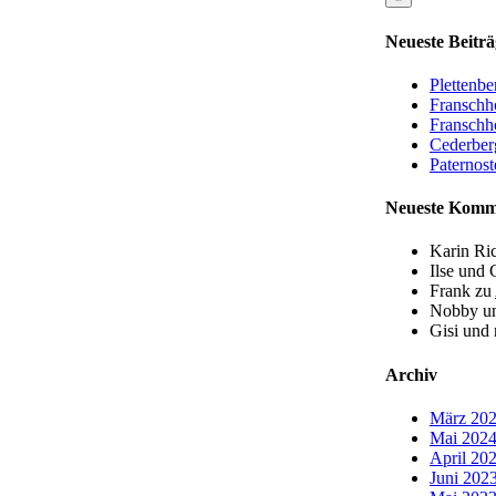
Neueste Beiträ
Plettenb
Franschh
Franschh
Cederber
Paternost
Neueste Komm
Karin Ri
Ilse und 
Frank
zu
Nobby un
Gisi und
Archiv
März 20
Mai 202
April 20
Juni 202