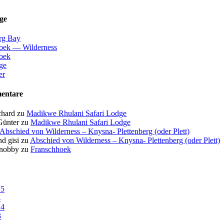
ge
erg Bay
oek — Wilderness
oek
ge
er
entare
chard
zu
Madikwe Rhulani Safari Lodge
Günter
zu
Madikwe Rhulani Safari Lodge
Abschied von Wilderness – Knysna- Plettenberg (oder Plett)
d gisi
zu
Abschied von Wilderness – Knysna- Plettenberg (oder Plett)
 nobby
zu
Franschhoek
25
4
24
3