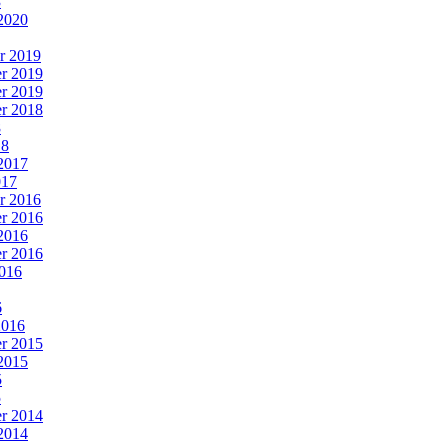
3
2020
r 2019
r 2019
r 2019
r 2018
8
18
2017
017
r 2016
r 2016
2016
r 2016
016
6
2016
r 2015
2015
5
5
r 2014
2014