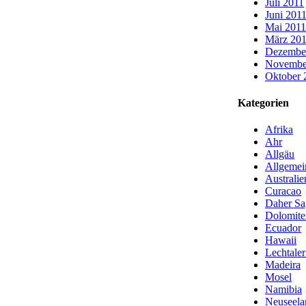
Juli 2011
Juni 201
Mai 2011
März 20
Dezembe
Novembe
Oktober 
Kategorien
Afrika
Ahr
Allgäu
Allgemei
Australie
Curacao
Daher S
Dolomite
Ecuador
Hawaii
Lechtale
Madeira
Mosel
Namibia
Neuseela