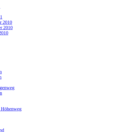
1
11
r 2010
r 2010
2010
n
n
agenweg
n
r Höhenweg
nd