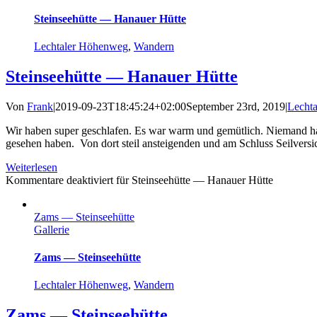
Steinseehütte — Hanauer Hütte
Lechtaler Höhenweg
,
Wandern
Steinseehütte — Hanauer Hütte
Von
Frank
|
2019-09-23T18:45:24+02:00
September 23rd, 2019
|
Lecht
Wir haben super geschlafen. Es war warm und gemütlich. Niemand hat
gesehen haben. Von dort steil ansteigenden und am Schluss Seilversich
Weiterlesen
Kommentare deaktiviert
für Steinseehütte — Hanauer Hütte
Zams — Steinseehütte
Gallerie
Zams — Steinseehütte
Lechtaler Höhenweg
,
Wandern
Zams — Steinseehütte