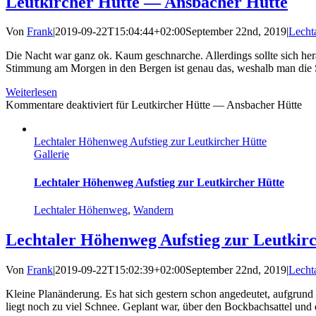
Leutkircher Hütte — Ansbacher Hütte
Von
Frank
|
2019-09-22T15:04:44+02:00
September 22nd, 2019
|
Lecht
Die Nacht war ganz ok. Kaum geschnarche. Allerdings sollte sich hera
Stimmung am Morgen in den Bergen ist genau das, weshalb man die S
Weiterlesen
Kommentare deaktiviert
für Leutkircher Hütte — Ansbacher Hütte
Lechtaler Höhenweg Aufstieg zur Leutkircher Hütte
Gallerie
Lechtaler Höhenweg Aufstieg zur Leutkircher Hütte
Lechtaler Höhenweg
,
Wandern
Lechtaler Höhenweg Aufstieg zur Leutkir
Von
Frank
|
2019-09-22T15:02:39+02:00
September 22nd, 2019
|
Lecht
Kleine Planänderung. Es hat sich gestern schon angedeutet, aufgrund 
liegt noch zu viel Schnee. Geplant war, über den Bockbachsattel und 