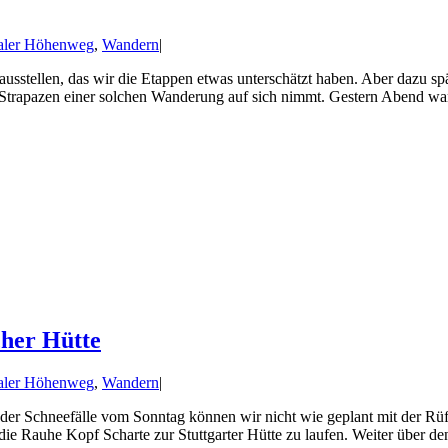
aler Höhenweg
,
Wandern
|
usstellen, das wir die Etappen etwas unterschätzt haben. Aber dazu spä
trapazen einer solchen Wanderung auf sich nimmt. Gestern Abend war e
cher Hütte
aler Höhenweg
,
Wandern
|
der Schneefälle vom Sonntag können wir nicht wie geplant mit der Rüfi
die Rauhe Kopf Scharte zur Stuttgarter Hütte zu laufen. Weiter über de