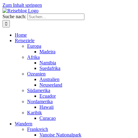
Zum Inhalt springen
Suche nach:
Home
Reiseziele
Europa
Madeira
Afrika
Namibia
Suedafrika
Ozeanien
Australien
Neuseeland
Südamerika
Ecuador
Nordamerika
Hawaii
Karibik
Curacao
Wandern
Frankreich
Vanoise Nationalpark