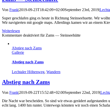
Von
Frank
|
2019-09-23T18:42:09+02:00
September 23rd, 2019
|
Lecht
Super geschlafen ging es heute in Richtung Steinseehuette. Wir wollte
Wir navigierten mit google maps. Allerdings kamen wir an einem Kies
Weiterlesen
Kommentare deaktiviert
für Zams — Steinseehütte
Abstieg nach Zams
Gallerie
Abstieg nach Zams
Lechtaler Höhenweg
,
Wandern
Abstieg nach Zams
Von
Frank
|
2019-09-22T15:52:48+02:00
September 22nd, 2019
|
Lecht
Die Nacht war bescheiden. So sind wir etwas gerädert aufgestanden
echt lang. 1400 hm runter. Unterwegs könnten wir noch einen Schafan