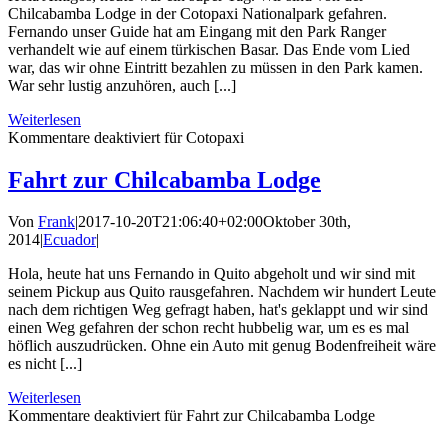
Chilcabamba Lodge in der Cotopaxi Nationalpark gefahren.
Fernando unser Guide hat am Eingang mit den Park Ranger
verhandelt wie auf einem türkischen Basar. Das Ende vom Lied
war, das wir ohne Eintritt bezahlen zu müssen in den Park kamen.
War sehr lustig anzuhören, auch [...]
Weiterlesen
Kommentare deaktiviert
für Cotopaxi
Fahrt zur Chilcabamba Lodge
Von
Frank
|
2017-10-20T21:06:40+02:00
Oktober 30th,
2014
|
Ecuador
|
Hola, heute hat uns Fernando in Quito abgeholt und wir sind mit
seinem Pickup aus Quito rausgefahren. Nachdem wir hundert Leute
nach dem richtigen Weg gefragt haben, hat's geklappt und wir sind
einen Weg gefahren der schon recht hubbelig war, um es es mal
höflich auszudrücken. Ohne ein Auto mit genug Bodenfreiheit wäre
es nicht [...]
Weiterlesen
Kommentare deaktiviert
für Fahrt zur Chilcabamba Lodge