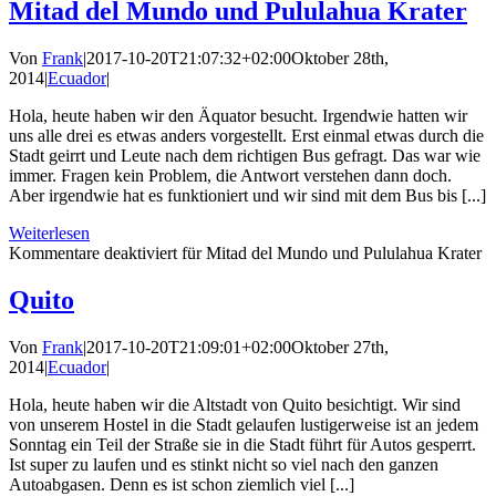
Mitad del Mundo und Pululahua Krater
Von
Frank
|
2017-10-20T21:07:32+02:00
Oktober 28th,
2014
|
Ecuador
|
Hola, heute haben wir den Äquator besucht. Irgendwie hatten wir
uns alle drei es etwas anders vorgestellt. Erst einmal etwas durch die
Stadt geirrt und Leute nach dem richtigen Bus gefragt. Das war wie
immer. Fragen kein Problem, die Antwort verstehen dann doch.
Aber irgendwie hat es funktioniert und wir sind mit dem Bus bis [...]
Weiterlesen
Kommentare deaktiviert
für Mitad del Mundo und Pululahua Krater
Quito
Von
Frank
|
2017-10-20T21:09:01+02:00
Oktober 27th,
2014
|
Ecuador
|
Hola, heute haben wir die Altstadt von Quito besichtigt. Wir sind
von unserem Hostel in die Stadt gelaufen lustigerweise ist an jedem
Sonntag ein Teil der Straße sie in die Stadt führt für Autos gesperrt.
Ist super zu laufen und es stinkt nicht so viel nach den ganzen
Autoabgasen. Denn es ist schon ziemlich viel [...]