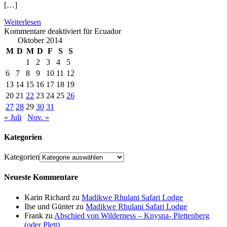
[…]
Weiterlesen
Kommentare deaktiviert
für Ecuador
Oktober 2014
M
D
M
D
F
S
S
1
2
3
4
5
6
7
8
9
10
11
12
13
14
15
16
17
18
19
20
21
22
23
24
25
26
27
28
29
30
31
« Juli
Nov. »
Kategorien
Kategorien
Neueste Kommentare
Karin Richard
zu
Madikwe Rhulani Safari Lodge
Ilse und Günter
zu
Madikwe Rhulani Safari Lodge
Frank
zu
Abschied von Wilderness – Knysna- Plettenberg
(oder Plett)