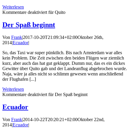
Weiterlesen
Kommentare deaktiviert
für Quito
Der Spaß beginnt
Von
Frank
|
2017-10-20T21:09:34+02:00
Oktober 26th,
2014
|
Ecuador
|
So, das Taxi war super pünktlich. Bis nach Amsterdam war alles
kein Problem. Die Zeit zwischen den beiden Flügen war ziemlich
kurz, aber auch das hat gut geklappt. Dumm nur, das es ein dickes
Gewitter über Quito gab und der Landeanflug abgebrochen wurde.
Naja, wäre ja alles nicht so schlimm gewesen wenn anschließend
der Flughafen [...]
Weiterlesen
Kommentare deaktiviert
für Der Spaß beginnt
Ecuador
Von
Frank
|
2014-10-22T20:20:21+02:00
Oktober 22nd,
2014
|
Ecuador
|