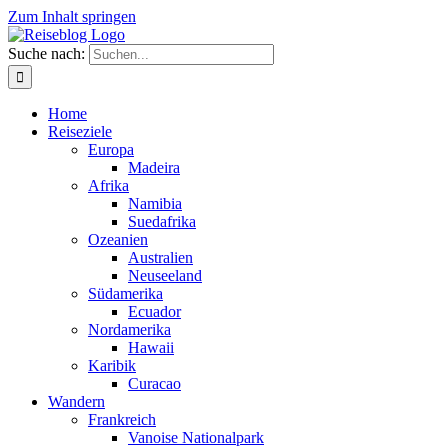
Zum Inhalt springen
Suche nach:
Home
Reiseziele
Europa
Madeira
Afrika
Namibia
Suedafrika
Ozeanien
Australien
Neuseeland
Südamerika
Ecuador
Nordamerika
Hawaii
Karibik
Curacao
Wandern
Frankreich
Vanoise Nationalpark