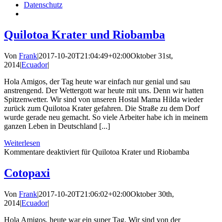
Datenschutz
Quilotoa Krater und Riobamba
Von
Frank
|
2017-10-20T21:04:49+02:00
Oktober 31st,
2014
|
Ecuador
|
Hola Amigos, der Tag heute war einfach nur genial und sau
anstrengend. Der Wettergott war heute mit uns. Denn wir hatten
Spitzenwetter. Wir sind von unseren Hostal Mama Hilda wieder
zurück zum Quilotoa Krater gefahren. Die Straße zu dem Dorf
wurde gerade neu gemacht. So viele Arbeiter habe ich in meinem
ganzen Leben in Deutschland [...]
Weiterlesen
Kommentare deaktiviert
für Quilotoa Krater und Riobamba
Cotopaxi
Von
Frank
|
2017-10-20T21:06:02+02:00
Oktober 30th,
2014
|
Ecuador
|
Hola Amigos, heute war ein super Tag. Wir sind von der