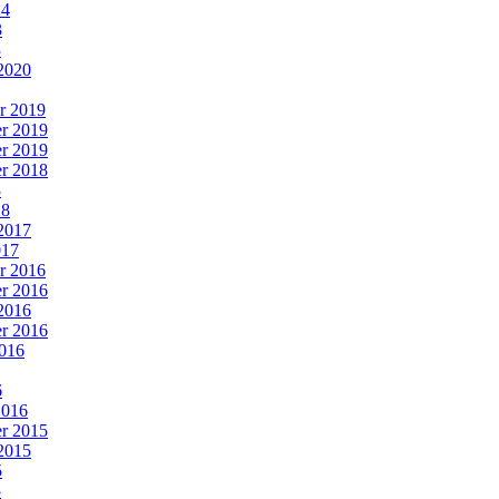
24
3
3
2020
r 2019
r 2019
r 2019
r 2018
8
18
2017
017
r 2016
r 2016
2016
r 2016
016
6
2016
r 2015
2015
5
5