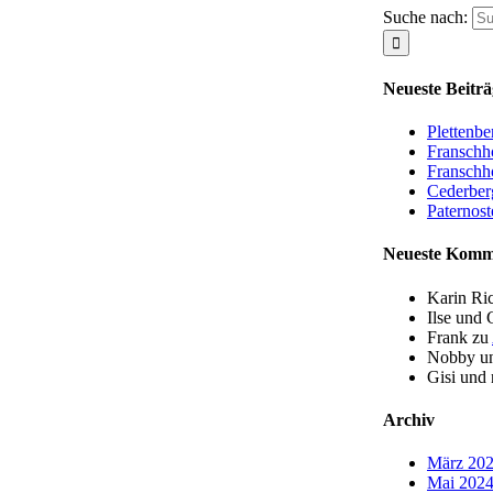
Suche nach:
Neueste Beiträ
Plettenb
Franschh
Franschh
Cederber
Paternost
Neueste Komm
Karin Ri
Ilse und 
Frank
zu
Nobby un
Gisi und
Archiv
März 20
Mai 202