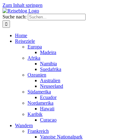
Zum Inhalt springen
Suche nach:
Home
Reiseziele
Europa
Madeira
Afrika
Namibia
Suedafrika
Ozeanien
Australien
Neuseeland
Südamerika
Ecuador
Nordamerika
Hawaii
Karibik
Curacao
Wandern
Frankreich
Vanoise Nationalpark