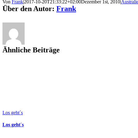
Von
Frank
|
2017-10-20T21:33:22+02:00
Dezember 1st, 2010
|
Australi
Über den Autor:
Frank
Ähnliche Beiträge
Los geht´s
Los geht´s