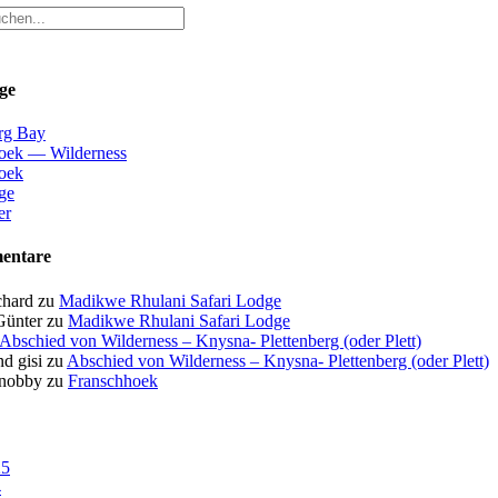
ge
erg Bay
oek — Wilderness
oek
ge
er
entare
chard
zu
Madikwe Rhulani Safari Lodge
Günter
zu
Madikwe Rhulani Safari Lodge
Abschied von Wilderness – Knysna- Plettenberg (oder Plett)
d gisi
zu
Abschied von Wilderness – Knysna- Plettenberg (oder Plett)
 nobby
zu
Franschhoek
25
4