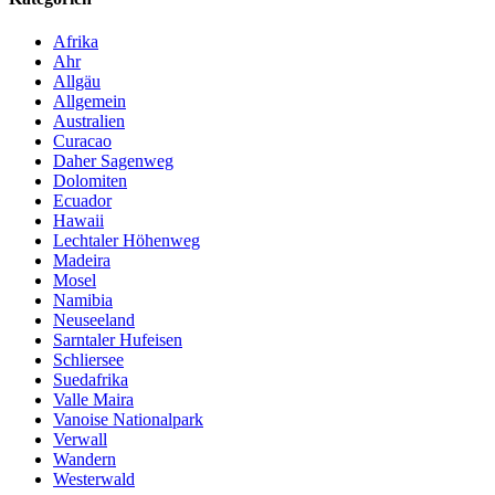
Afrika
Ahr
Allgäu
Allgemein
Australien
Curacao
Daher Sagenweg
Dolomiten
Ecuador
Hawaii
Lechtaler Höhenweg
Madeira
Mosel
Namibia
Neuseeland
Sarntaler Hufeisen
Schliersee
Suedafrika
Valle Maira
Vanoise Nationalpark
Verwall
Wandern
Westerwald