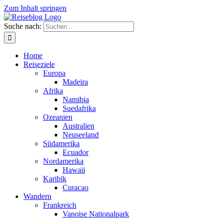
Zum Inhalt springen
Suche nach:
Home
Reiseziele
Europa
Madeira
Afrika
Namibia
Suedafrika
Ozeanien
Australien
Neuseeland
Südamerika
Ecuador
Nordamerika
Hawaii
Karibik
Curacao
Wandern
Frankreich
Vanoise Nationalpark