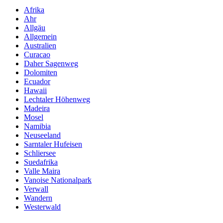
Afrika
Ahr
Allgäu
Allgemein
Australien
Curacao
Daher Sagenweg
Dolomiten
Ecuador
Hawaii
Lechtaler Höhenweg
Madeira
Mosel
Namibia
Neuseeland
Sarntaler Hufeisen
Schliersee
Suedafrika
Valle Maira
Vanoise Nationalpark
Verwall
Wandern
Westerwald