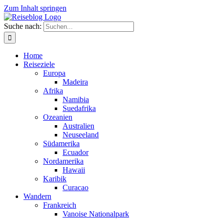
Zum Inhalt springen
Suche nach:
Home
Reiseziele
Europa
Madeira
Afrika
Namibia
Suedafrika
Ozeanien
Australien
Neuseeland
Südamerika
Ecuador
Nordamerika
Hawaii
Karibik
Curacao
Wandern
Frankreich
Vanoise Nationalpark