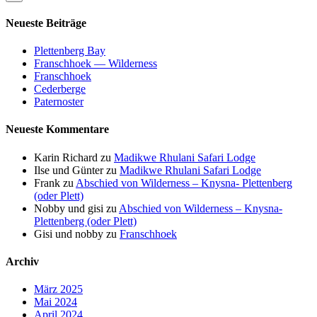
Neueste Beiträge
Plettenberg Bay
Franschhoek — Wilderness
Franschhoek
Cederberge
Paternoster
Neueste Kommentare
Karin Richard
zu
Madikwe Rhulani Safari Lodge
Ilse und Günter
zu
Madikwe Rhulani Safari Lodge
Frank
zu
Abschied von Wilderness – Knysna- Plettenberg
(oder Plett)
Nobby und gisi
zu
Abschied von Wilderness – Knysna-
Plettenberg (oder Plett)
Gisi und nobby
zu
Franschhoek
Archiv
März 2025
Mai 2024
April 2024