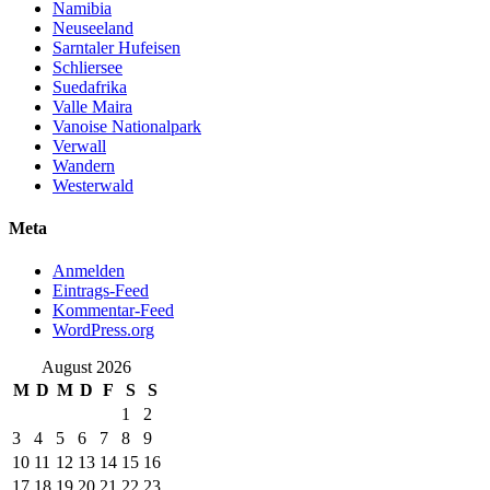
Namibia
Neuseeland
Sarntaler Hufeisen
Schliersee
Suedafrika
Valle Maira
Vanoise Nationalpark
Verwall
Wandern
Westerwald
Meta
Anmelden
Eintrags-Feed
Kommentar-Feed
WordPress.org
August 2026
M
D
M
D
F
S
S
1
2
3
4
5
6
7
8
9
10
11
12
13
14
15
16
17
18
19
20
21
22
23