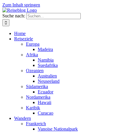
Zum Inhalt springen
Suche nach:
Home
Reiseziele
Europa
Madeira
Afrika
Namibia
Suedafrika
Ozeanien
Australien
Neuseeland
Südamerika
Ecuador
Nordamerika
Hawaii
Karibik
Curacao
Wandern
Frankreich
Vanoise Nationalpark