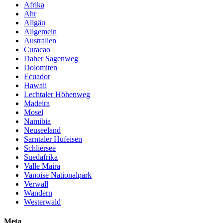
Afrika
Ahr
Allgäu
Allgemein
Australien
Curacao
Daher Sagenweg
Dolomiten
Ecuador
Hawaii
Lechtaler Höhenweg
Madeira
Mosel
Namibia
Neuseeland
Sarntaler Hufeisen
Schliersee
Suedafrika
Valle Maira
Vanoise Nationalpark
Verwall
Wandern
Westerwald
Meta