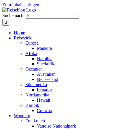
Zum Inhalt springen
Suche nach:
Home
Reiseziele
Europa
Madeira
Afrika
Namibia
Suedafrika
Ozeanien
Australien
Neuseeland
Südamerika
Ecuador
Nordamerika
Hawaii
Karibik
Curacao
Wandern
Frankreich
Vanoise Nationalpark