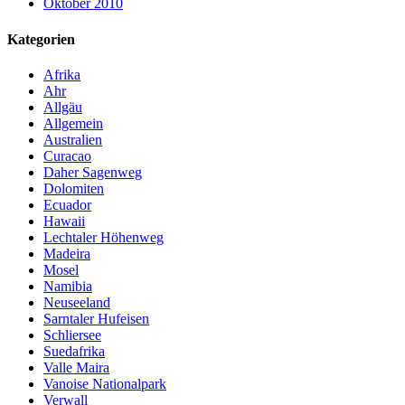
Oktober 2010
Kategorien
Afrika
Ahr
Allgäu
Allgemein
Australien
Curacao
Daher Sagenweg
Dolomiten
Ecuador
Hawaii
Lechtaler Höhenweg
Madeira
Mosel
Namibia
Neuseeland
Sarntaler Hufeisen
Schliersee
Suedafrika
Valle Maira
Vanoise Nationalpark
Verwall