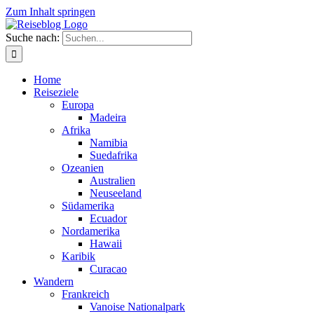
Zum Inhalt springen
Suche nach:
Home
Reiseziele
Europa
Madeira
Afrika
Namibia
Suedafrika
Ozeanien
Australien
Neuseeland
Südamerika
Ecuador
Nordamerika
Hawaii
Karibik
Curacao
Wandern
Frankreich
Vanoise Nationalpark