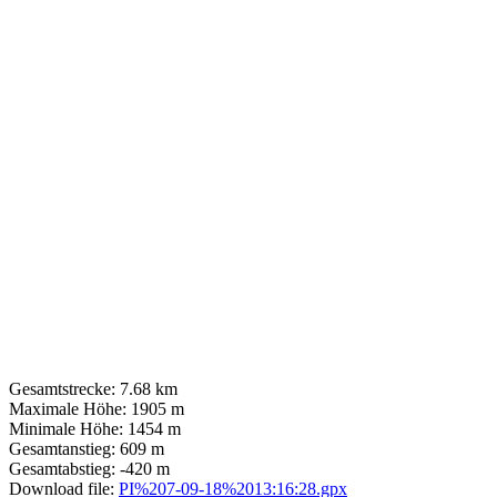
Gesamtstrecke:
7.68 km
Maximale Höhe:
1905 m
Minimale Höhe:
1454 m
Gesamtanstieg:
609 m
Gesamtabstieg:
-420 m
Download file:
PI%207-09-18%2013:16:28.gpx