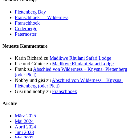
Plettenberg Bay
Franschhoek — Wilderness
Franschhoek
Cederberge
Paternoster
Neueste Kommentare
Karin Richard
zu
Madikwe Rhulani Safari Lodge
Ilse und Günter
zu
Madikwe Rhulani Safari Lodge
Frank
zu
Abschied von Wilderness – Knysna- Plettenberg
(oder Plett)
Nobby und gisi
zu
Abschied von Wilderness – Knysna-
Plettenberg (oder Plett)
Gisi und nobby
zu
Franschhoek
Archiv
März 2025
Mai 2024
April 2024
Juni 2023
Mai 2023