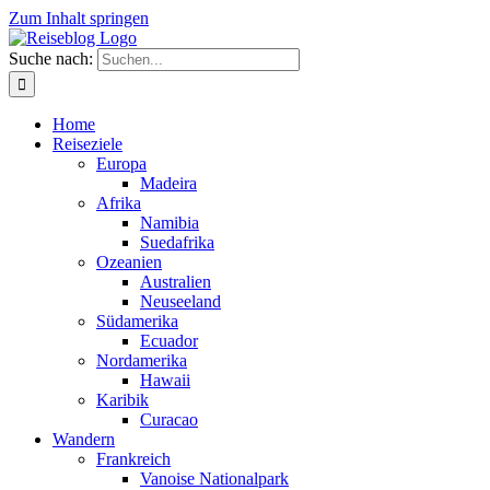
Zum Inhalt springen
Suche nach:
Home
Reiseziele
Europa
Madeira
Afrika
Namibia
Suedafrika
Ozeanien
Australien
Neuseeland
Südamerika
Ecuador
Nordamerika
Hawaii
Karibik
Curacao
Wandern
Frankreich
Vanoise Nationalpark