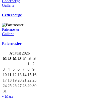
Cederberge
Gallerie
Cederberge
Paternoster
Gallerie
Paternoster
August 2026
M
D
M
D
F
S
S
1
2
3
4
5
6
7
8
9
10
11
12
13
14
15
16
17
18
19
20
21
22
23
24
25
26
27
28
29
30
31
« März