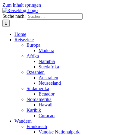
Zum Inhalt springen
Suche nach:
Home
Reiseziele
Europa
Madeira
Afrika
Namibia
Suedafrika
Ozeanien
Australien
Neuseeland
Südamerika
Ecuador
Nordamerika
Hawaii
Karibik
Curacao
Wandern
Frankreich
Vanoise Nationalpark