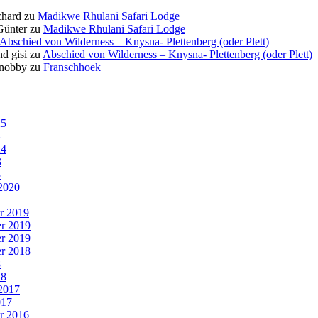
chard
zu
Madikwe Rhulani Safari Lodge
Günter
zu
Madikwe Rhulani Safari Lodge
Abschied von Wilderness – Knysna- Plettenberg (oder Plett)
d gisi
zu
Abschied von Wilderness – Knysna- Plettenberg (oder Plett)
 nobby
zu
Franschhoek
25
4
24
3
3
2020
r 2019
r 2019
r 2019
r 2018
8
18
2017
017
r 2016