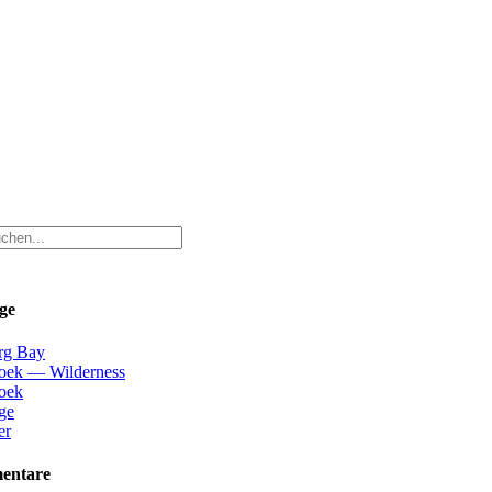
ge
erg Bay
oek — Wilderness
oek
ge
er
entare