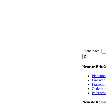
Suche nach:
Neueste Beiträ
Plettenb
Franschh
Franschh
Cederber
Paternost
Neueste Komm